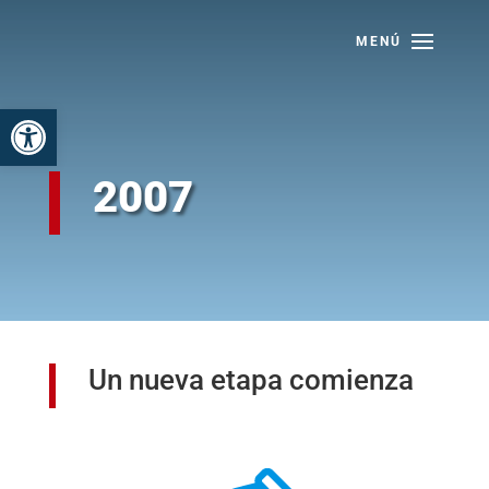
Skip
to
content
Abrir barra de herramientas
2007
Un nueva etapa comienza