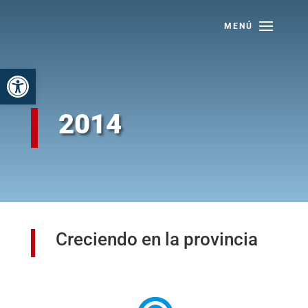
Skip
to
content
Abrir barra de herramientas
2014
Creciendo en la provincia