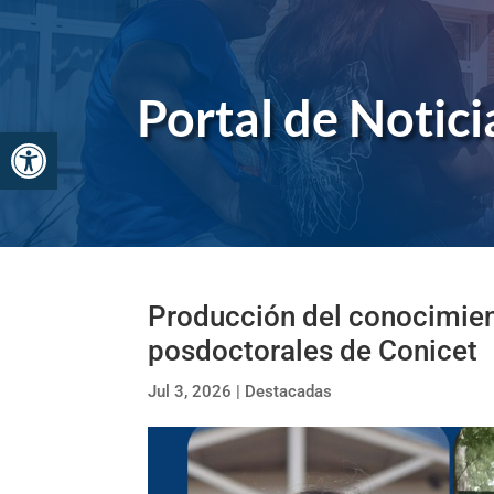
Skip
to
content
Portal de Noticia
Abrir barra de herramientas
Producción del conocimie
posdoctorales de Conicet
Jul 3, 2026
|
Destacadas