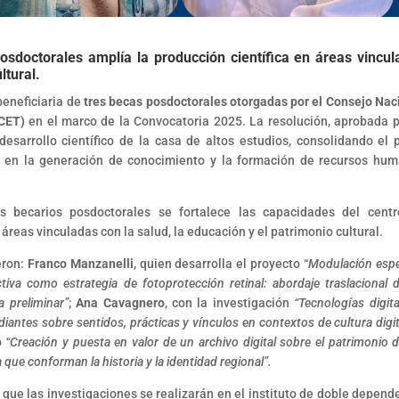
osdoctorales amplía la producción científica en áreas vincul
ltural.
beneficiaria de
tres becas posdoctorales otorgadas por el Consejo Nac
ICET)
en el marco de la Convocatoria 2025. La resolución, aprobada p
 desarrollo científico de la casa de altos estudios, consolidando el 
na en la generación de conocimiento y la formación de recursos hu
s becarios posdoctorales se fortalece las capacidades del cent
 áreas vinculadas con la salud, la educación y el patrimonio cultural.
eron:
Franco Manzanelli
, quien desarrolla el proyecto “
Modulación espe
tiva como estrategia de fotoprotección retinal: abordaje traslacional 
a preliminar”
;
Ana Cavagnero
, con la investigación
“Tecnologías digita
iantes sobre sentidos, prácticas y vínculos en contextos de cultura digit
o
“Creación y puesta en valor de un archivo digital sobre el patrimonio d
 que conforman la historia y la identidad regional”.
 que las investigaciones se realizarán en el instituto de doble depend