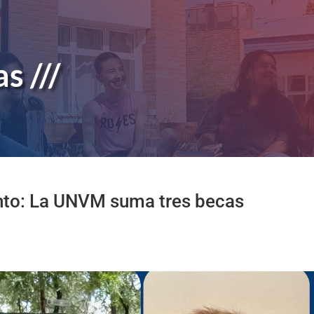
s ///
nto: La UNVM suma tres becas