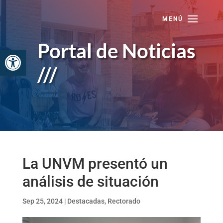
Skip
to
content
Portal de Noticias
Abrir barra de herramientas
///
La UNVM presentó un
análisis de situación
Sep 25, 2024
|
Destacadas
,
Rectorado