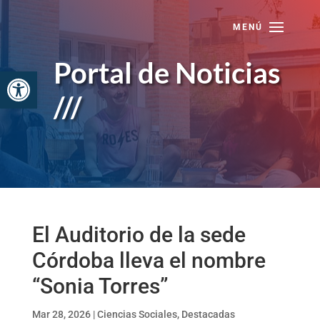
Skip
to
content
Portal de Noticias
Abrir barra de herramientas
///
El Auditorio de la sede
Córdoba lleva el nombre
“Sonia Torres”
Mar 28, 2026
|
Ciencias Sociales
,
Destacadas