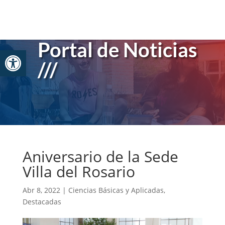
Skip
to
content
Portal de Noticias
Abrir barra de herramientas
///
Aniversario de la Sede
Villa del Rosario
Abr 8, 2022
|
Ciencias Básicas y Aplicadas
,
Destacadas