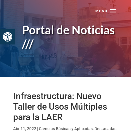
Skip
to
content
Portal de Noticias
Abrir barra de herramientas
///
Infraestructura: Nuevo
Taller de Usos Múltiples
para la LAER
Abr 11, 2022
|
Ciencias Básicas y Aplicadas
,
Destacadas