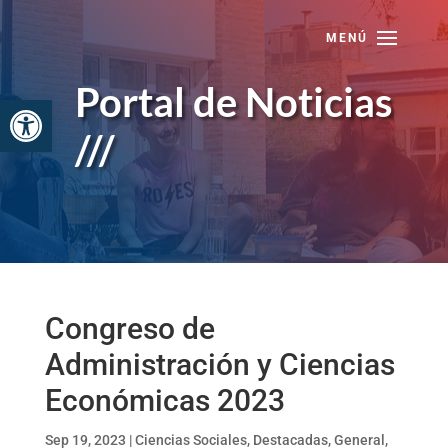
Skip
to
content
Portal de Noticias
Abrir barra de herramientas
///
Congreso de
Administración y Ciencias
Económicas 2023
Sep 19, 2023
|
Ciencias Sociales
,
Destacadas
,
General
,