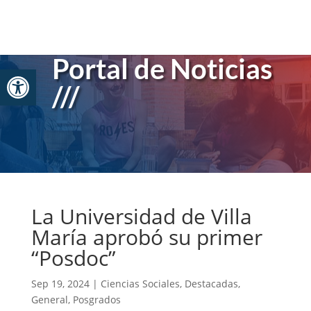
Skip
to
content
Portal de Noticias
Abrir barra de herramientas
///
La Universidad de Villa
María aprobó su primer
“Posdoc”
Sep 19, 2024
|
Ciencias Sociales
,
Destacadas
,
General
,
Posgrados