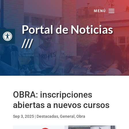
Skip
to
content
Portal de Noticias
Abrir barra de herramientas
///
OBRA: inscripciones
abiertas a nuevos cursos
Sep 3, 2025
|
Destacadas
,
General
,
Obra