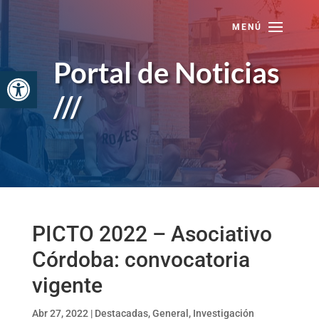
Skip
to
content
Portal de Noticias
Abrir barra de herramientas
///
PICTO 2022 – Asociativo
Córdoba: convocatoria
vigente
Abr 27, 2022
|
Destacadas
,
General
,
Investigación