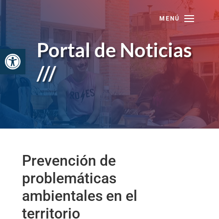
Skip
to
content
Portal de Noticias
Abrir barra de herramientas
///
Prevención de
problemáticas
ambientales en el
territorio