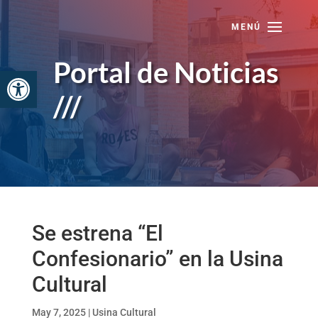
Skip
to
content
Portal de Noticias
Abrir barra de herramientas
///
Se estrena “El
Confesionario” en la Usina
Cultural
May 7, 2025
|
Usina Cultural