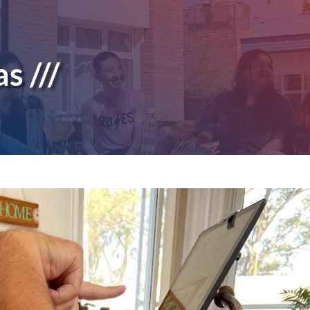
s ///