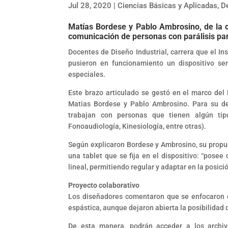
Jul 28, 2020
|
Ciencias Básicas y Aplicadas
,
D
Matías Bordese y Pablo Ambrosino, de la ca
comunicación de personas con parálisis par
Docentes de Diseño Industrial, carrera que el In
pusieron en funcionamiento un dispositivo s
especiales.
Este brazo articulado se gestó en el marco del
Matias Bordese y Pablo Ambrosino. Para su des
trabajan con personas que tienen algún tip
Fonoaudiología, Kinesiología, entre otras).
Según explicaron Bordese y Ambrosino, su propue
una tablet que se fija en el dispositivo: “pose
lineal, permitiendo regular y adaptar en la posic
Proyecto colaborativo
Los diseñadores comentaron que se enfocaron en
espástica, aunque dejaron abierta la posibilidad d
De esta manera, podrán acceder a los archi