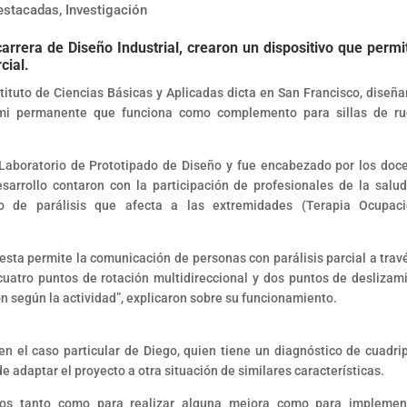
estacadas
,
Investigación
rrera de Diseño Industrial, crearon un dispositivo que permi
cial.
stituto de Ciencias Básicas y Aplicadas dicta en San Francisco, diseña
emi permanente que funciona como complemento para sillas de r
 Laboratorio de Prototipado de Diseño y fue encabezado por los doc
arrollo contaron con la participación de profesionales de la salu
o de parálisis que afecta a las extremidades (Terapia Ocupaci
sta permite la comunicación de personas con parálisis parcial a trav
e cuatro puntos de rotación multidireccional y dos puntos de deslizam
ión según la actividad”, explicaron sobre su funcionamiento.
 el caso particular de Diego, quien tiene un diagnóstico de cuadrip
e adaptar el proyecto a otra situación de similares características.
vos tanto como para realizar alguna mejora como para implemen