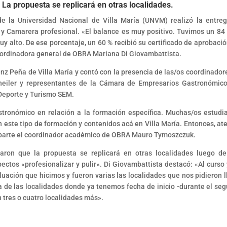
. La propuesta se replicará en otras localidades.
e la Universidad Nacional de Villa María (UNVM) realizó la entre
o y Camarera profesional. «El balance es muy positivo. Tuvimos un 84
y alto. De ese porcentaje, un 60 % recibió su certificado de aprobació
coordinadora general de OBRA Mariana Di Giovambattista.
enz Peña de Villa María y contó con la presencia de las/os coordinador
Theiler y representantes de la Cámara de Empresarios Gastronómic
 Deporte y Turismo SEM.
ronómico en relación a la formación específica. Muchas/os estudi
 este tipo de formación y contenidos acá en Villa María. Entonces, at
 parte el coordinador académico de OBRA Mauro Tymoszczuk.
aron que la propuesta se replicará en otras localidades luego d
ctos «profesionalizar y pulir». Di Giovambattista destacó: «Al curso 
ción que hicimos y fueron varias las localidades que nos pidieron l
 de las localidades donde ya tenemos fecha de inicio -durante el se
n tres o cuatro localidades más».