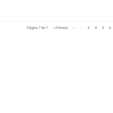
Página 7 de 7
« Primera
«
...
3
4
5
6