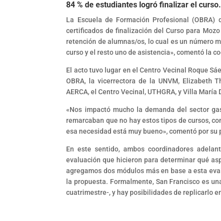
84 % de estudiantes logró finalizar el curso
La Escuela de Formación Profesional (OBRA) d
certificados de finalización del Curso para Moz
retención de alumnas/os, lo cual es un número mu
curso y el resto uno de asistencia», comentó la 
El acto tuvo lugar en el Centro Vecinal Roque Sá
OBRA, la vicerrectora de la UNVM, Elizabeth 
AERCA, el Centro Vecinal, UTHGRA, y Villa María
«Nos impactó mucho la demanda del sector gast
remarcaban que no hay estos tipos de cursos, con
esa necesidad está muy bueno», comentó por su
En este sentido, ambos coordinadores adelant
evaluación que hicieron para determinar qué aspe
agregamos dos módulos más en base a esta evalua
la propuesta. Formalmente, San Francisco es una
cuatrimestre-, y hay posibilidades de replicarlo e