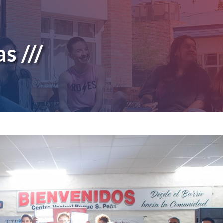
s ///