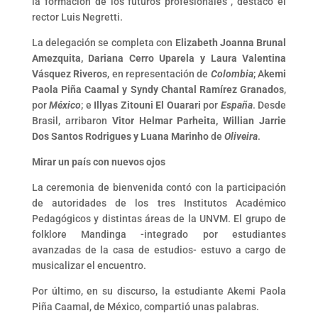
la formación de los futuros profesionales”, destacó el
rector Luis Negretti.
La delegación se completa con
Elizabeth Joanna Brunal
Amezquita, Dariana Cerro Uparela y Laura Valentina
Vásquez Riveros
, en representación de
Colombia
; A
kemi
Paola Piña Caamal y Syndy Chantal Ramírez Granados
,
por
México
; e
Illyas Zitouni El Ouarari
por
España
. Desde
Brasil, arribaron
Vitor Helmar Parheita, Willian Jarrie
Dos Santos Rodrigues y Luana Marinho
de
Oliveira
.
Mirar un país con nuevos ojos
La ceremonia de bienvenida contó con la participación
de autoridades de los tres Institutos Académico
Pedagógicos y distintas áreas de la UNVM. El grupo de
folklore Mandinga -integrado por estudiantes
avanzadas de la casa de estudios- estuvo a cargo de
musicalizar el encuentro.
Por último, en su discurso, la estudiante Akemi Paola
Piña Caamal, de México, compartió unas palabras.