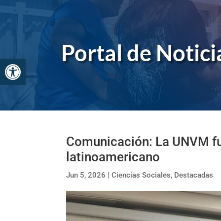
Skip
to
content
Portal de Noticia
Abrir barra de herramientas
Comunicación: La UNVM fu
latinoamericano
Jun 5, 2026
|
Ciencias Sociales
,
Destacadas