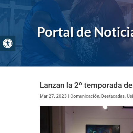
Skip
to
content
Portal de Noticia
Abrir barra de herramientas
Lanzan la 2º temporada de
Mar 27, 2023
|
Comunicación
,
Destacadas
,
Usi