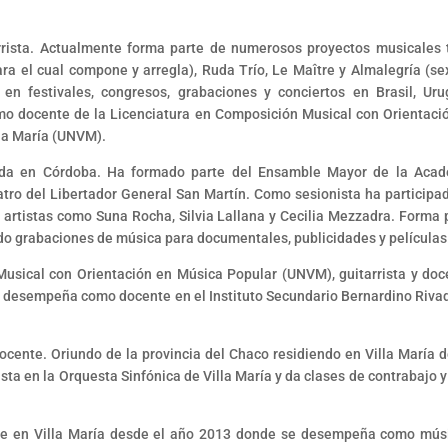
rrista. Actualmente forma parte de numerosos proyectos musicales 
a el cual compone y arregla), Ruda Trío, Le Maître y Almalegría (se
 en festivales, congresos, grabaciones y conciertos en Brasil, Uru
o docente de la Licenciatura en Composición Musical con Orientaci
lla María (UNVM).
acida en Córdoba. Ha formado parte del Ensamble Mayor de la Aca
atro del Libertador General San Martín. Como sesionista ha participa
rtistas como Suna Rocha, Silvia Lallana y Cecilia Mezzadra. Forma 
ado grabaciones de música para documentales, publicidades y películas
usical con Orientación en Música Popular (UNVM), guitarrista y doc
 Se desempeña como docente en el Instituto Secundario Bernardino Riva
docente. Oriundo de la provincia del Chaco residiendo en Villa María 
a en la Orquesta Sinfónica de Villa María y da clases de contrabajo y
eside en Villa María desde el año 2013 donde se desempeña como mús