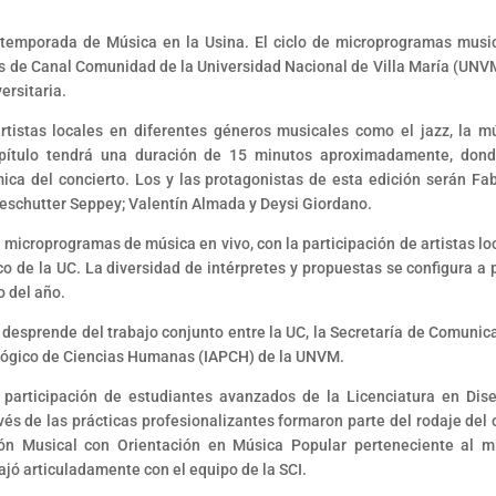
temporada de Música en la Usina. El ciclo de microprogramas musi
és de Canal Comunidad de la Universidad Nacional de Villa María (UNVM
ersitaria.
rtistas locales en diferentes géneros musicales como el jazz, la m
capítulo tendrá una duración de 15 minutos aproximadamente, don
mica del concierto. Los y las protagonistas de esta edición serán Fab
Deschutter Seppey; Valentín Almada y Deysi Giordano.
microprogramas de música en vivo, con la participación de artistas lo
co de la UC. La diversidad de intérpretes y propuestas se configura a p
o del año.
desprende del trabajo conjunto entre la UC, la Secretaría de Comunic
dagógico de Ciencias Humanas (IAPCH) de la UNVM.
 participación de estudiantes avanzados de la Licenciatura en Dis
és de las prácticas profesionalizantes formaron parte del rodaje del c
ón Musical con Orientación en Música Popular perteneciente al 
abajó articuladamente con el equipo de la SCI.