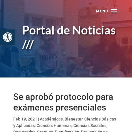
Skip
to
content
Portal de Noticias
Abrir barra de herramientas
///
Se aprobó protocolo para
exámenes presenciales
Feb 19, 2021
|
Académicas
,
Bienestar
,
Ciencias Básicas
y Aplicadas
,
Ciencias Humanas
,
Ciencias Sociales
,