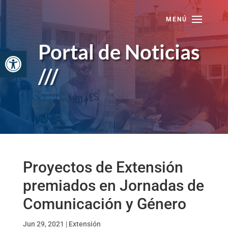
Skip
to
content
Portal de Noticias
Abrir barra de herramientas
///
Proyectos de Extensión
premiados en Jornadas de
Comunicación y Género
Jun 29, 2021
|
Extensión