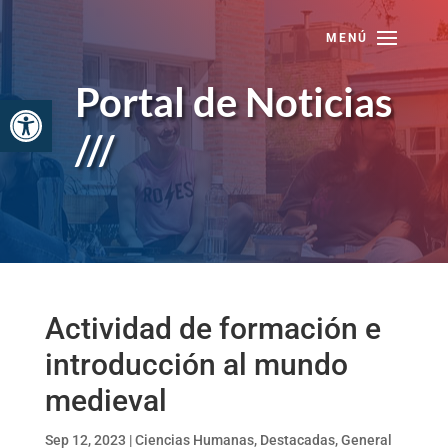
Skip
to
content
Portal de Noticias
Abrir barra de herramientas
///
Actividad de formación e
introducción al mundo
medieval
Sep 12, 2023
|
Ciencias Humanas
,
Destacadas
,
General