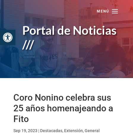
Skip
to
content
Portal de Noticias
Abrir barra de herramientas
///
Coro Nonino celebra sus
25 años homenajeando a
Fito
Sep 19, 2023
|
Destacadas
,
Extensión
,
General