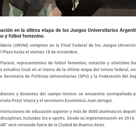
pación en la última etapa de los Juegos Universitarios Argent
mo y fútbol femenino.
a María (UNVM) compiten en la Final Federal de los Juegos Universit
 Plata hasta el viernes 18 de noviembre.
n Paraná, representantes de fútbol femenino, natación y atletismo b
 estudios local en el marco de la última etapa del torneo federal, an
 Secretaría de Políticas Universitarias (SPU) y la Federación del De
udiantes y docentes del cuerpo técnico se encuentra acompañada p
Marcela Pozzi Vieyra y el secretario Económico Juan Arregui.
 instituciones de educación superior y más de 4000 alumnas/os deport
 disciplinas, incluidas los e-sports. Desde su implementación en 2014, 
UAR” será coronado fuera de la Ciudad de Buenos Aires.