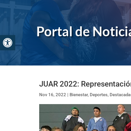
Skip
to
content
Portal de Noticia
Abrir barra de herramientas
JUAR 2022: Representación 
Nov 16, 2022
|
Bienestar
,
Deportes
,
Destacada