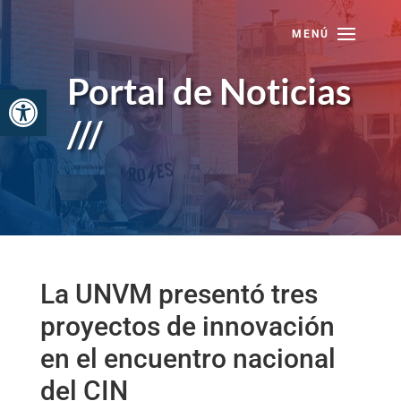
Skip
to
content
Portal de Noticias
Abrir barra de herramientas
///
La UNVM presentó tres
proyectos de innovación
en el encuentro nacional
del CIN