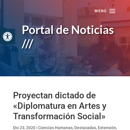
Skip
to
content
Portal de Noticias
Abrir barra de herramientas
///
Proyectan dictado de
«Diplomatura en Artes y
Transformación Social»
Dic 23, 2020
|
Ciencias Humanas
,
Destacadas
,
Extensión
,