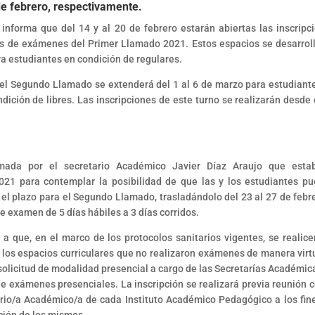
de febrero, respectivamente.
informa que del 14 y al 20 de febrero estarán abiertas las inscripc
s de exámenes del Primer Llamado 2021. Estos espacios se desarrol
ra estudiantes en condición de regulares.
el Segundo Llamado se extenderá del 1 al 6 de marzo para estudiant
dición de libres. Las inscripciones de este turno se realizarán desde 
rmada por el secretario Académico Javier Díaz Araujo que esta
021 para contemplar la posibilidad de que las y los estudiantes p
 el plazo para el Segundo Llamado, trasladándolo del 23 al 27 de febre
de examen de 5 días hábiles a 3 días corridos.
a que, en el marco de los protocolos sanitarios vigentes, se realice
os espacios curriculares que no realizaron exámenes de manera virtu
e solicitud de modalidad presencial a cargo de las Secretarías Académic
d de exámenes presenciales. La inscripción se realizará previa reunión c
etario/a Académico/a de cada Instituto Académico Pedagógico a los fin