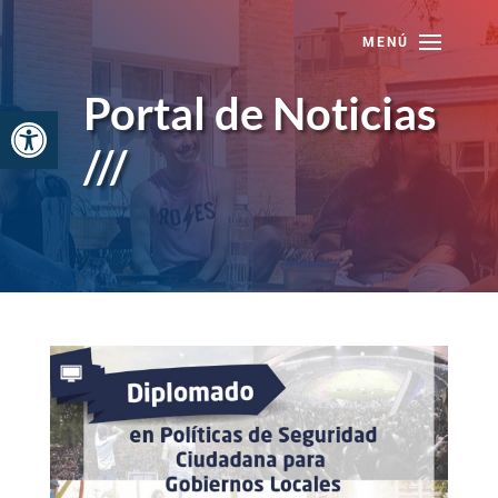
Skip
to
content
Portal de Noticias
Abrir barra de herramientas
///